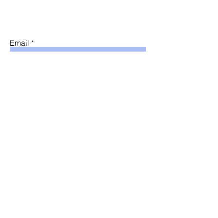
Email
Submit
© 2025 by Cuatro Mamas.